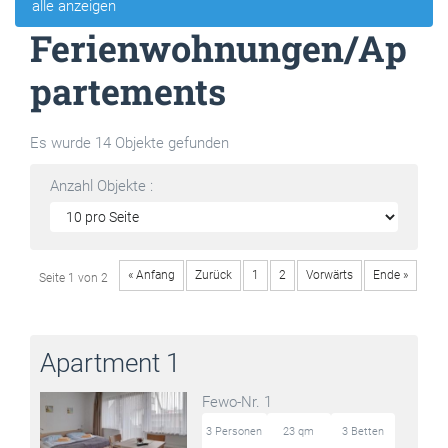
alle anzeigen
Ferienwohnungen/Ap
partements
Es wurde 14 Objekte gefunden
Anzahl Objekte :
« Anfang
Zurück
1
2
Vorwärts
Ende »
Seite 1 von 2
Apartment 1
Fewo-Nr. 1
3 Personen
23 qm
3 Betten