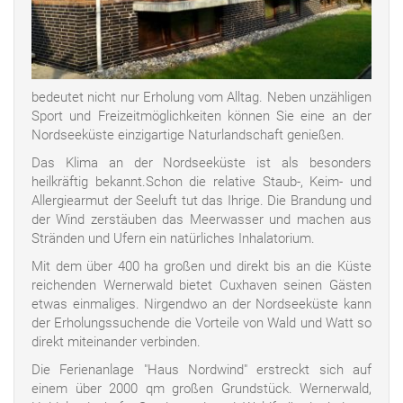
bedeutet nicht nur Erholung vom Alltag. Neben unzähligen
Sport und Freizeitmöglichkeiten können Sie eine an der
Nordseeküste einzigartige Naturlandschaft genießen.
Das Klima an der Nordseeküste ist als besonders
heilkräftig bekannt.Schon die relative Staub-, Keim- und
Allergiearmut der Seeluft tut das Ihrige. Die Brandung und
der Wind zerstäuben das Meerwasser und machen aus
Stränden und Ufern ein natürliches Inhalatorium.
Mit dem über 400 ha großen und direkt bis an die Küste
reichenden Wernerwald bietet Cuxhaven seinen Gästen
etwas einmaliges. Nirgendwo an der Nordseeküste kann
der Erholungssuchende die Vorteile von Wald und Watt so
direkt miteinander verbinden.
Die Ferienanlage "Haus Nordwind" erstreckt sich auf
einem über 2000 qm großen Grundstück. Wernerwald,