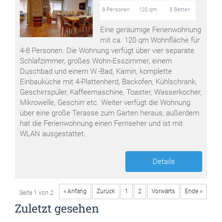
8 Personen
120 qm
8 Betten
Eine geräumige Ferienwohnung
mit ca. 120 qm Wohnfläche für
4-8 Personen. Die Wohnung verfügt über vier separate
Schlafzimmer, großes Wohn-Esszimmer, einem
Duschbad und einem W.-Bad, Kamin, komplette
Einbauküche mit 4-Plattenherd, Backofen, Kühlschrank,
Geschirrspüler, Kaffeemaschine, Toaster, Wasserkocher,
Mikrowelle, Geschirr etc. Weiter verfügt die Wohnung
über eine große Terasse zum Garten heraus, außerdem
hat die Ferienwohnung einen Fernseher und ist mit
WLAN ausgestattet.
Details
« Anfang
Zurück
1
2
Vorwärts
Ende »
Seite 1 von 2
Zuletzt gesehen