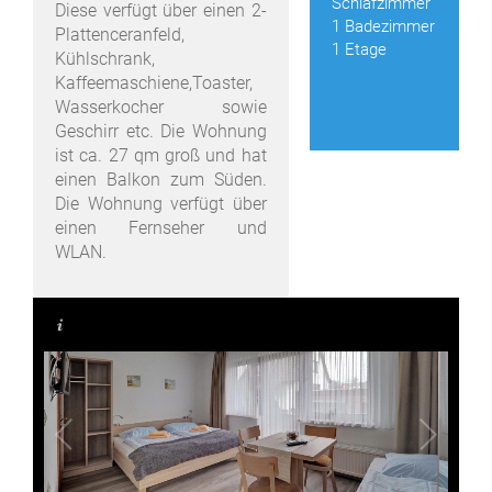
Schlafzimmer
Diese verfügt über einen 2-
1 Badezimmer
Plattenceranfeld,
1 Etage
Kühlschrank,
Kaffeemaschiene,Toaster,
Wasserkocher sowie
Geschirr etc. Die Wohnung
ist ca. 27 qm groß und hat
einen Balkon zum Süden.
Die Wohnung verfügt über
einen Fernseher und
WLAN.