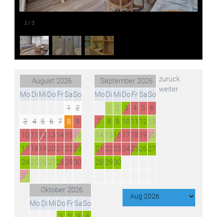
2
/
3
zurück
August
2026
September
2026
weiter
Mo
Di
Mi
Do
Fr
Sa
So
Mo
Di
Mi
Do
Fr
Sa
So
1
2
1
2
3
4
5
6
3
4
5
6
7
8
9
7
8
9
10
11
12
13
10
11
12
13
14
15
16
14
15
16
17
18
19
20
17
18
19
20
21
22
23
21
22
23
24
25
26
27
24
25
26
27
28
29
30
28
29
30
31
Oktober
2026
Mo
Di
Mi
Do
Fr
Sa
So